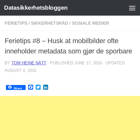
Datasikkerhetsbloggen
Skip to content
FERIETIPS
/
SIKKERHETSRÅD
/
SOSIALE MEDIER
Ferietips #8 – Husk at mobilbilder ofte
inneholder metadata som gjør de sporbare
BY
TOM HEINE NÄTT
· PUBLISHED
JUNE 17, 2016
· UPDATED
AUGUST 4, 2016
Facebook
Twitter
LinkedIn
Share