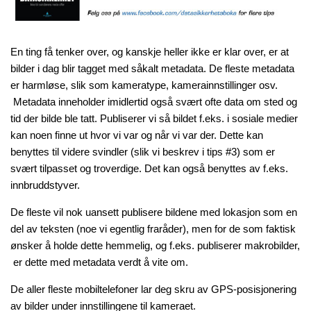
En ting få tenker over, og kanskje heller ikke er klar over, er at
bilder i dag blir tagget med såkalt metadata. De fleste metadata
er harmløse, slik som kameratype, kamerainnstillinger osv.
Metadata inneholder imidlertid også svært ofte data om sted og
tid der bilde ble tatt. Publiserer vi så bildet f.eks. i sosiale medier
kan noen finne ut hvor vi var og når vi var der. Dette kan
benyttes til videre svindler (slik vi beskrev i tips #3) som er
svært tilpasset og troverdige. Det kan også benyttes av f.eks.
innbruddstyver.
De fleste vil nok uansett publisere bildene med lokasjon som en
del av teksten (noe vi egentlig fraråder), men for de som faktisk
ønsker å holde dette hemmelig, og f.eks. publiserer makrobilder,
er dette med metadata verdt å vite om.
De aller fleste mobiltelefoner lar deg skru av GPS-posisjonering
av bilder under innstillingene til kameraet.