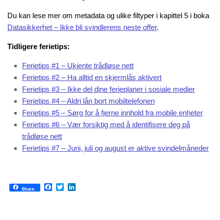
Du kan lese mer om metadata og ulike filtyper i kapittel 5 i boka
Datasikkerhet – Ikke bli svindlerens neste offer
.
Tidligere ferietips:
Ferietips #1 – Ukjente trådløse nett
Ferietips #2 – Ha alltid en skjermlås aktivert
Ferietips #3 – Ikke del dine ferieplaner i sosiale medier
Ferietips #4 – Aldri lån bort mobiltelefonen
Ferietips #5 – Sørg for å fjerne innhold fra mobile enheter
Ferietips #6 – Vær forsiktig med å identifisere deg på
trådløse nett
Ferietips #7 – Juni, juli og august er aktive svindelmåneder
Facebook
Twitter
LinkedIn
Share