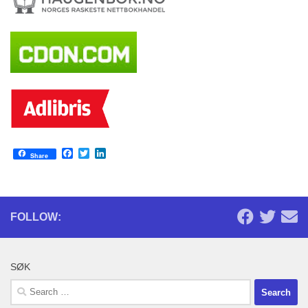
Facebook
Twitter
LinkedIn
Share
FOLLOW:
SØK
Search
for: