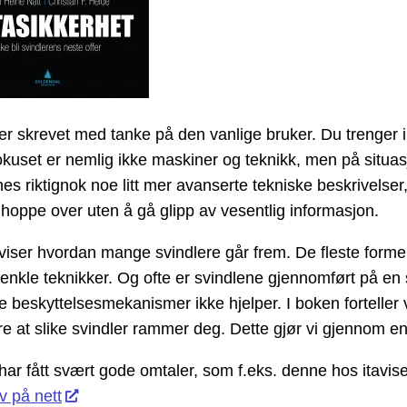
r skrevet med tanke på den vanlige bruker. Du trenger i
kuset er nemlig ikke maskiner og teknikk, men på situa
nes riktignok noe litt mer avanserte tekniske beskrivels
hoppe over uten å gå glipp av vesentlig informasjon.
viser hvordan mange svindlere går frem. De fleste forme
t enkle teknikker. Og ofte er svindlene gjennomført på en 
e beskyttelsesmekanismer ikke hjelper. I boken fortelle
re at slike svindler rammer deg. Dette gjør vi gjennom enk
ar fått svært gode omtaler, som f.eks. denne hos itavis
v på nett