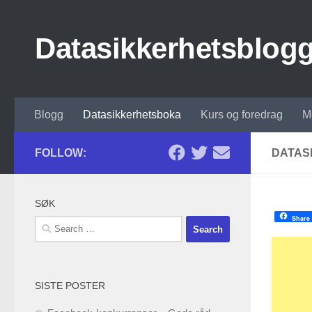
Skip to content
Datasikkerhetsblog
Blogg
Datasikkerhetsboka
Kurs og foredrag
M
FOLLOW:
DATAS
SØK
Share
Search
for:
SISTE POSTER