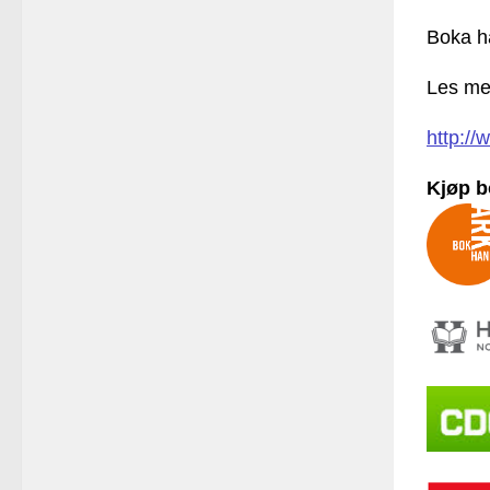
Boka ha
Les me
http:/
Kjøp b