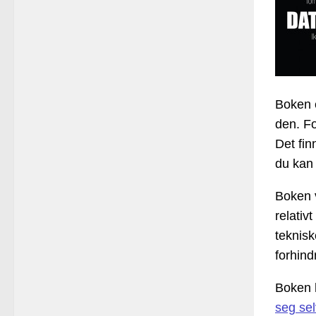
Boken e
den. Fo
Det fin
du kan 
Boken 
relativ
teknisk
forhind
Boken h
seg sel