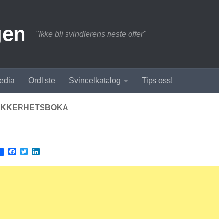
gen
"Ikke bli svindlerens neste offer"
edia
Ordliste
Svindelkatalog
Tips oss!
IKKERHETSBOKA
Facebook
Twitter
LinkedIn