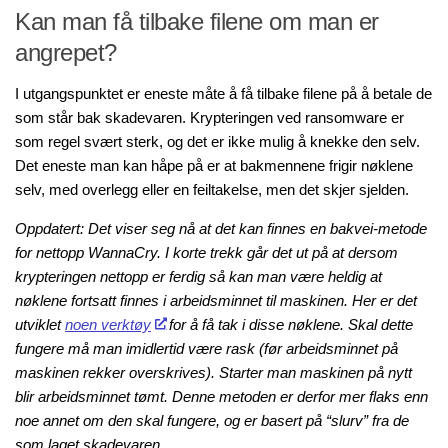
Kan man få tilbake filene om man er
angrepet?
I utgangspunktet er eneste måte å få tilbake filene på å betale de
som står bak skadevaren. Krypteringen ved ransomware er
som regel svært sterk, og det er ikke mulig å knekke den selv.
Det eneste man kan håpe på er at bakmennene frigir nøklene
selv, med overlegg eller en feiltakelse, men det skjer sjelden.
Oppdatert: Det viser seg nå at det kan finnes en bakvei-metode
for nettopp WannaCry. I korte trekk går det ut på at dersom
krypteringen nettopp er ferdig så kan man være heldig at
nøklene fortsatt finnes i arbeidsminnet til maskinen. Her er det
utviklet
noen verktøy
for å få tak i disse nøklene. Skal dette
fungere må man imidlertid være rask (før arbeidsminnet på
maskinen rekker overskrives). Starter man maskinen på nytt
blir arbeidsminnet tømt. Denne metoden er derfor mer flaks enn
noe annet om den skal fungere, og er basert på “slurv” fra de
som laget skadevaren.