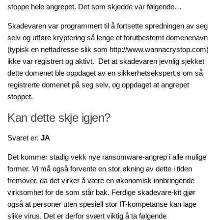
stoppe hele angrepet. Det som skjedde var følgende…
Skadevaren var programmert til å fortsette spredningen av seg
selv og utføre kryptering så lenge et forutbestemt domenenavn
(typisk en nettadresse slik som http://www.wannacrystop.com)
ikke var registrert og aktivt. Det at skadevaren jevnlig sjekket
dette domenet ble oppdaget av en sikkerhetsekspert,s om så
registrerte domenet på seg selv, og oppdaget at angrepet
stoppet.
Kan dette skje igjen?
Svaret er:
JA
Det kommer stadig vekk nye ransomware-angrep i alle mulige
former. Vi må også forvente en stor økning av dette i tiden
fremover, da det virker å være en økonomisk innbringende
virksomhet for de som står bak. Ferdige skadevare-kit gjør
også at personer uten spesiell stor IT-kompetanse kan lage
slike virus. Det er derfor svært viktig å ta følgende