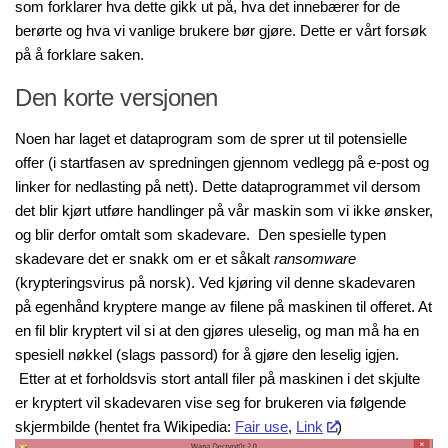
som forklarer hva dette gikk ut på, hva det innebærer for de
berørte og hva vi vanlige brukere bør gjøre. Dette er vårt forsøk
på å forklare saken.
Den korte versjonen
Noen har laget et dataprogram som de sprer ut til potensielle
offer (i startfasen av spredningen gjennom vedlegg på e-post og
linker for nedlasting på nett). Dette dataprogrammet vil dersom
det blir kjørt utføre handlinger på vår maskin som vi ikke ønsker,
og blir derfor omtalt som skadevare. Den spesielle typen
skadevare det er snakk om er et såkalt
ransomware
(krypteringsvirus på norsk). Ved kjøring vil denne skadevaren
på egenhånd kryptere mange av filene på maskinen til offeret. At
en fil blir kryptert vil si at den gjøres uleselig, og man må ha en
spesiell nøkkel (slags passord) for å gjøre den leselig igjen.
Etter at et forholdsvis stort antall filer på maskinen i det skjulte
er kryptert vil skadevaren vise seg for brukeren via følgende
skjermbilde (hentet fra Wikipedia:
Fair use
,
Link
)