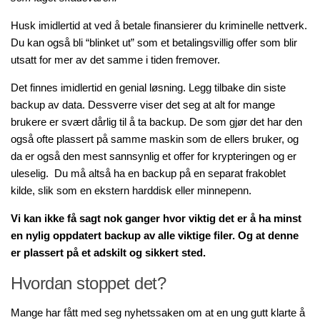
Husk imidlertid at ved å betale finansierer du kriminelle nettverk.
Du kan også bli “blinket ut” som et betalingsvillig offer som blir
utsatt for mer av det samme i tiden fremover.
Det finnes imidlertid en genial løsning. Legg tilbake din siste
backup av data. Dessverre viser det seg at alt for mange
brukere er svært dårlig til å ta backup. De som gjør det har den
også ofte plassert på samme maskin som de ellers bruker, og
da er også den mest sannsynlig et offer for krypteringen og er
uleselig. Du må altså ha en backup på en separat frakoblet
kilde, slik som en ekstern harddisk eller minnepenn.
Vi kan ikke få sagt nok ganger hvor viktig det er å ha minst
en nylig oppdatert backup av alle viktige filer. Og at denne
er plassert på et adskilt og sikkert sted.
Hvordan stoppet det?
Mange har fått med seg nyhetssaken om at en ung gutt klarte å