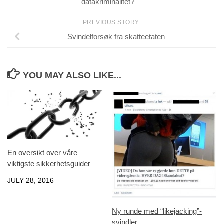
datakriminalitet?
PREVIOUS STORY
Svindelforsøk fra skatteetaten
YOU MAY ALSO LIKE...
En oversikt over våre
viktigste sikkerhetsguider
JULY 28, 2016
Ny runde med “likejacking”-
svindler