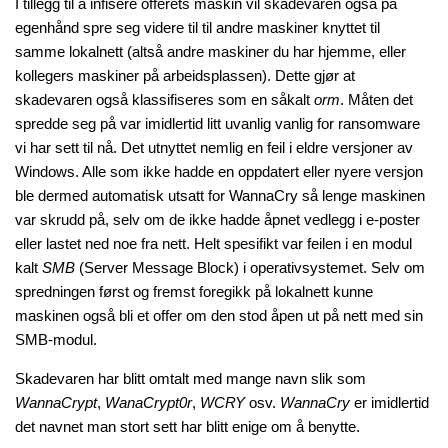
I tillegg til å infisere offerets maskin vil skadevaren også på
egenhånd spre seg videre til til andre maskiner knyttet til
samme lokalnett (altså andre maskiner du har hjemme, eller
kollegers maskiner på arbeidsplassen). Dette gjør at
skadevaren også klassifiseres som en såkalt
orm
. Måten det
spredde seg på var imidlertid litt uvanlig vanlig for ransomware
vi har sett til nå. Det utnyttet nemlig en feil i eldre versjoner av
Windows. Alle som ikke hadde en oppdatert eller nyere versjon
ble dermed automatisk utsatt for WannaCry så lenge maskinen
var skrudd på, selv om de ikke hadde åpnet vedlegg i e-poster
eller lastet ned noe fra nett. Helt spesifikt var feilen i en modul
kalt
SMB
(Server Message Block) i operativsystemet. Selv om
spredningen først og fremst foregikk på lokalnett kunne
maskinen også bli et offer om den stod åpen ut på nett med sin
SMB-modul.
Skadevaren har blitt omtalt med mange navn slik som
WannaCrypt
,
WanaCrypt0r
,
WCRY
osv.
WannaCry
er imidlertid
det navnet man stort sett har blitt enige om å benytte.