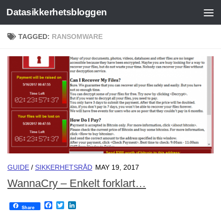
Datasikkerhetsbloggen
Skip to content
TAGGED:
RANSOMWARE
GUIDE
/
SIKKERHETSRÅD
MAY 19, 2017
WannaCry – Enkelt forklart…
Facebook
Twitter
LinkedIn
Share