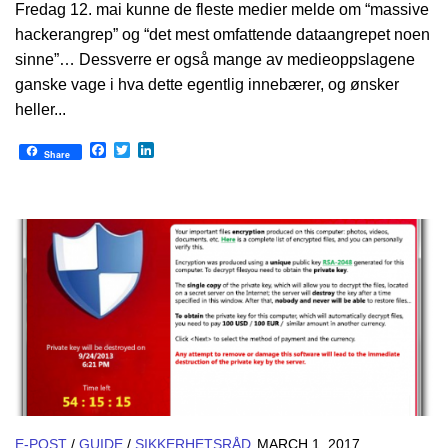
Fredag 12. mai kunne de fleste medier melde om “massive
hackerangrep” og “det mest omfattende dataangrepet noen
sinne”… Dessverre er også mange av medieoppslagene
ganske vage i hva dette egentlig innebærer, og ønsker
heller...
Facebook
Twitter
LinkedIn
Share
E-POST
/
GUIDE
/
SIKKERHETSRÅD
MARCH 1, 2017