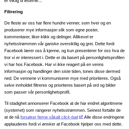
er viktig til leserne…
Filtrering
De fleste av oss har flere hundre venner, som hver og en
produserer mye informasjon slik som egne poster,
kommentarer, liker-klikk og delinger. Allikevel er
nyhetsstrømmen vår ganske oversiktlig og grei. Dette fordi
Facebook lærer oss å kjenne, og kun presenterer for oss hva de
tror vi er interessert i. Dette er da basert på personlighetsprofilen
vi har hos Facebook. Har vi ikke reagert på en venns
informasjon og handlinger den siste tiden, tones disse dermed
ned. De vennene vi kommuniserer mye med prioriteres. Også
selve innholdet filtreres og prioriteres basert på ord og bilder
som passer vår personlighetsprofil.
Til stadighet annonserer Facebook at de har endret algoritmene
(systemet) som rangerer nyhetsstrømmen. Seinest fortalte de
at de nå
forsøker fjerne såkalt
click-bait
. Alle disse endringene
applauderes fordi vi ønsker at Facebook hjelper oss med dette.