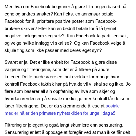
Men hva om Facebook begynner å gjøre filtreringen basert på
egne og andres ønsker? Kan f.eks. en annonsør betale
Facebook for å prioritere positive poster som Facebook-
brukere skriver? Eller kan en bedrift betale for å få fjernet
negative innlegg om seg selv? Kan Facebook ta parti i en sak,
og velge hvilke innlegg vi skal se? Og kan Facebook velge å
skjule ting som ikke passer med deres eget syn?
Svaret er ja. Det er like enkelt for Facebook å gjøre disse
valgene og filtreringene, som det er å filtrere på andre
kriterier. Dette burde være en tankevekker for mange hvor
kontroll Facebook faktisk har på hva de vil vi skal se og ikke. Jo
flere som baserer all sin oppfatning av hva som skjer og
hvordan verden er på sosiale medier, jo mer kontroll får de som
lager filtreringene. Det er da skremmende å lese at
sosiale
medier nå er den primære nyhetskilden for unge i dag
.
Filtrering er jo egentlig også langt skumlere enn sensurering.
Sensurering er lett å oppdage at foregår ved at man ikke får delt