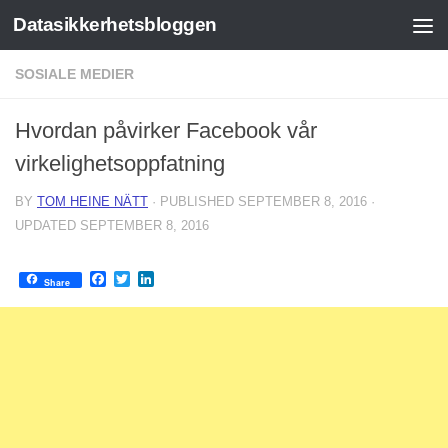
Datasikkerhetsbloggen
Skip to content
SOSIALE MEDIER
Hvordan påvirker Facebook vår
virkelighetsoppfatning
BY
TOM HEINE NÄTT
· PUBLISHED
SEPTEMBER 8, 2016
·
UPDATED
SEPTEMBER 8, 2016
Facebook
Twitter
LinkedIn
Share