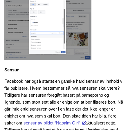
Sensur
Facebook har også startet en ganske hard sensur av innhold vi
får publisere. Hvem bestemmer så hva sensuren skal være?
Tidligere har sensuren foregått basert på barneporno og
lignende, som stort sett alle er enige om at bør filtreres bort. Nå
går imidlertid sensuren over i en fase der det ikke lenger er
enighet om hva som skal bort. Den siste tiden har bl.a. flere
saker om
sensur av bildet “Napalm Girl”
aktualisert dette.
Tidligere har vi også hørt at å vise ett bryst i forbindelse med