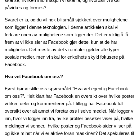
skal se, hvilken informasjon vi skal få, og hvordan vi skal
påvirkes og formes?
Svaret er ja, og du vil nok bli smått sjokkert over mulighetene
som ligger i denne teknologien. I denne artikkelen skal vi
forklare noen av mulighetene som ligger der. Det er viktig å få
frem at vi ikke sier at Facebook gjør dette, kun at de har
muligheten. Det meste av det vi omtaler gjelder alle typer
sosiale medier, men vi skal for enkelhets skyld fokusere på
Facebook.
Hva vet Facebook om oss?
Først bør vi stille oss spørsmålet “Hva vet egentlig Facebook
om oss?”. Helt klart har Facebook en oversikt over hvilke poster
vi liker, deler og kommenterer på. I tillegg har Facebook full
oversikt over alt annet vi foretar oss i selve mediet. Når logger vi
inn, hvor vi logger inn fra, hvilke profiler besøker viser på, hvilke
meldinger vi sender, hvilke poster og Facebook-sider vi ser på
og ikke minst når vi er aktive foran maskinen? Det spekuleres til