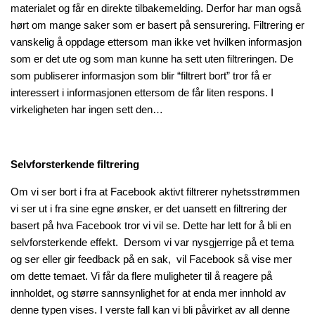
materialet og får en direkte tilbakemelding. Derfor har man også
hørt om mange saker som er basert på sensurering. Filtrering er
vanskelig å oppdage ettersom man ikke vet hvilken informasjon
som er det ute og som man kunne ha sett uten filtreringen. De
som publiserer informasjon som blir “filtrert bort” tror få er
interessert i informasjonen ettersom de får liten respons. I
virkeligheten har ingen sett den…
Selvforsterkende filtrering
Om vi ser bort i fra at Facebook aktivt filtrerer nyhetsstrømmen
vi ser ut i fra sine egne ønsker, er det uansett en filtrering der
basert på hva Facebook tror vi vil se. Dette har lett for å bli en
selvforsterkende effekt. Dersom vi var nysgjerrige på et tema
og ser eller gir feedback på en sak, vil Facebook så vise mer
om dette temaet. Vi får da flere muligheter til å reagere på
innholdet, og større sannsynlighet for at enda mer innhold av
denne typen vises. I verste fall kan vi bli påvirket av all denne