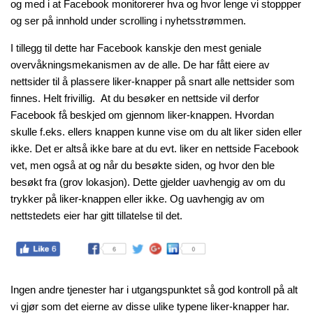
og med i at Facebook monitorerer hva og hvor lenge vi stoppper
og ser på innhold under scrolling i nyhetsstrømmen.
I tillegg til dette har Facebook kanskje den mest geniale
overvåkningsmekanismen av de alle. De har fått eiere av
nettsider til å plassere liker-knapper på snart alle nettsider som
finnes. Helt frivillig. At du besøker en nettside vil derfor
Facebook få beskjed om gjennom liker-knappen. Hvordan
skulle f.eks. ellers knappen kunne vise om du alt liker siden eller
ikke. Det er altså ikke bare at du evt. liker en nettside Facebook
vet, men også at og når du besøkte siden, og hvor den ble
besøkt fra (grov lokasjon). Dette gjelder uavhengig av om du
trykker på liker-knappen eller ikke. Og uavhengig av om
nettstedets eier har gitt tillatelse til det.
Ingen andre tjenester har i utgangspunktet så god kontroll på alt
vi gjør som det eierne av disse ulike typene liker-knapper har.