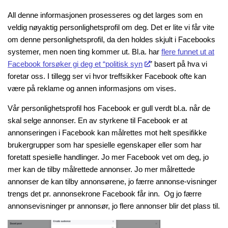
All denne informasjonen prosesseres og det larges som en
veldig nøyaktig personlighetsprofil om deg. Det er lite vi får vite
om denne personlighetsprofil, da den holdes skjult i Facebooks
systemer, men noen ting kommer ut. Bl.a. har
flere funnet ut at
Facebook forsøker gi deg et “politisk syn
” basert på hva vi
foretar oss. I tillegg ser vi hvor treffsikker Facebook ofte kan
være på reklame og annen informasjons om vises.
Vår personlighetsprofil hos Facebook er gull verdt bl.a. når de
skal selge annonser. En av styrkene til Facebook er at
annonseringen i Facebook kan målrettes mot helt spesifikke
brukergrupper som har spesielle egenskaper eller som har
foretatt spesielle handlinger. Jo mer Facebook vet om deg, jo
mer kan de tilby målrettede annonser. Jo mer målrettede
annonser de kan tilby annonsørene, jo færre annonse-visninger
trengs det pr. annonsekrone Facebook får inn. Og jo færre
annonsevisninger pr annonsør, jo flere annonser blir det plass til.