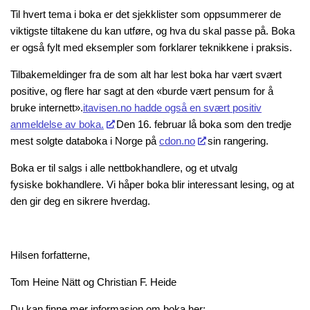
Til hvert tema i boka er det sjekklister som oppsummerer de
viktigste tiltakene du kan utføre, og hva du skal passe på. Boka
er også fylt med eksempler som forklarer teknikkene i praksis.
Tilbakemeldinger fra de som alt har lest boka har vært svært
positive, og flere har sagt at den «burde vært pensum for å
bruke internett».
itavisen.no hadde også en svært positiv
anmeldelse av boka.
Den 16. februar lå boka som den tredje
mest solgte databoka i Norge på
cdon.no
sin rangering.
Boka er til salgs i alle nettbokhandlere, og et utvalg
fysiske bokhandlere. Vi håper boka blir interessant lesing, og at
den gir deg en sikrere hverdag.
Hilsen forfatterne,
Tom Heine Nätt og Christian F. Heide
Du kan finne mer informasjon om boka her: