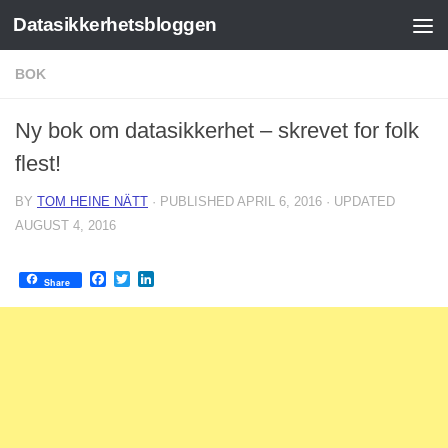
Datasikkerhetsbloggen
Skip to content
BOK
Ny bok om datasikkerhet – skrevet for folk
flest!
BY
TOM HEINE NÄTT
· PUBLISHED
APRIL 6, 2016
· UPDATED
AUGUST 4, 2016
Facebook
Twitter
LinkedIn
Share