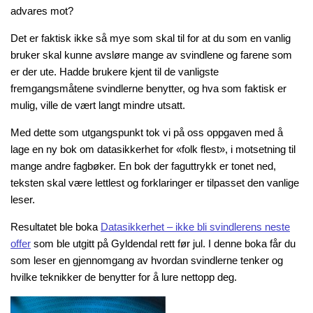
advares mot?
Det er faktisk ikke så mye som skal til for at du som en vanlig
bruker skal kunne avsløre mange av svindlene og farene som
er der ute. Hadde brukere kjent til de vanligste
fremgangsmåtene svindlerne benytter, og hva som faktisk er
mulig, ville de vært langt mindre utsatt.
Med dette som utgangspunkt tok vi på oss oppgaven med å
lage en ny bok om datasikkerhet for «folk flest», i motsetning til
mange andre fagbøker. En bok der faguttrykk er tonet ned,
teksten skal være lettlest og forklaringer er tilpasset den vanlige
leser.
Resultatet ble boka
Datasikkerhet – ikke bli svindlerens neste
offer
som ble utgitt på Gyldendal rett før jul. I denne boka får du
som leser en gjennomgang av hvordan svindlerne tenker og
hvilke teknikker de benytter for å lure nettopp deg.