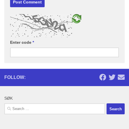
Enter code
*
FOLLOW:
SØK
Search
for: