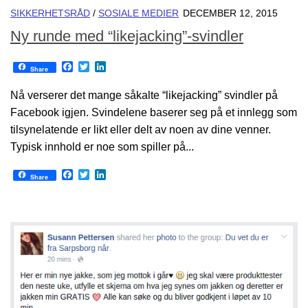
SIKKERHETSRÅD
/
SOSIALE MEDIER
DECEMBER 12, 2015
Ny runde med “likejacking”-svindler
Facebook
Twitter
LinkedIn
Share
Nå verserer det mange såkalte “likejacking” svindler på
Facebook igjen. Svindelene baserer seg på et innlegg som
tilsynelatende er likt eller delt av noen av dine venner.
Typisk innhold er noe som spiller på...
Facebook
Twitter
LinkedIn
Share