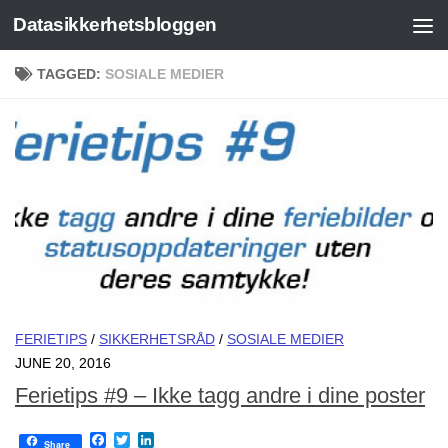
Datasikkerhetsbloggen
Skip to content
TAGGED:
SOSIALE MEDIER
FERIETIPS
/
SIKKERHETSRÅD
/
SOSIALE MEDIER
JUNE 20, 2016
Ferietips #9 – Ikke tagg andre i dine poster
Facebook
Twitter
LinkedIn
Share