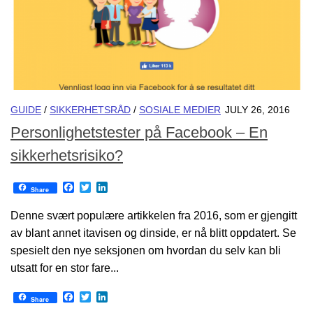
GUIDE
/
SIKKERHETSRÅD
/
SOSIALE MEDIER
JULY 26, 2016
Personlighetstester på Facebook – En
sikkerhetsrisiko?
Facebook
Twitter
LinkedIn
Share
Denne svært populære artikkelen fra 2016, som er gjengitt
av blant annet itavisen og dinside, er nå blitt oppdatert. Se
spesielt den nye seksjonen om hvordan du selv kan bli
utsatt for en stor fare...
Facebook
Twitter
LinkedIn
Share