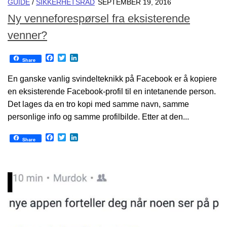
GUIDE
/
SIKKERHETSRÅD
SEPTEMBER 19, 2016
Ny venneforespørsel fra eksisterende
venner?
Facebook
Twitter
LinkedIn
Share
En ganske vanlig svindelteknikk på Facebook er å kopiere
en eksisterende Facebook-profil til en intetanende person.
Det lages da en tro kopi med samme navn, samme
personlige info og samme profilbilde. Etter at den...
Facebook
Twitter
LinkedIn
Share