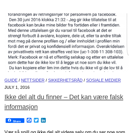
GUIDE
/
NETTSIDER
/
SIKKERHETSRÅD
/
SOSIALE MEDIER
JULY 1, 2016
Ikke del alt du finner – Det kan være falsk
informasjon
Facebook
Twitter
LinkedIn
Share
Vær så snill og ikke del alt videre selv om du ser noe som