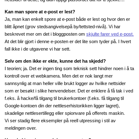
Kan man spore at e-post er lest?
Ja, man kan enkelt spore at e-post både er lest og hvor den er
blitt åpnet (grov stedsangivelsepå by/tettsted-nivå). Vi har
beskrevet mer om det i bloggposten om
skjulte farer ved e-post.
At det blir gjort i denne e-posten er det lite som tyder på. I hvert
fall ikke i de utgavene vi har sett.
Selv om den ikke er ekte, kunne det ha skjedd?
I teorien; ja. Det er ingen ting som teknisk sett hindrer noen i å ta
kontroll over et webkamera. Men det er nok langt mer
sannsynlig at man heller ville brukt logger av hvilke nettsider
som er besøkt i slike henvendelser. Det er enklere å få tak i ved
f.eks. å hacke/få tilgang til brukerkontoer (f.eks. få tilgang til
Google-kontoen din der nettleserhistorikken ligger lagret),
skadelige nettlesertillegg eller spionvare på offerets maskin.
Vi ser stadig flere eksempler på reell utpressing i stil av
meldingen over.