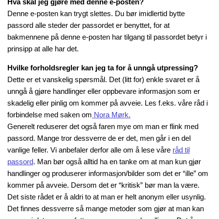
Hva skal jeg gjøre med denne e-posten?
Denne e-posten kan trygt slettes. Du bør imidlertid bytte
passord alle steder der passordet er benyttet, for at
bakmennene på denne e-posten har tilgang til passordet betyr i
prinsipp at alle har det.
Hvilke forholdsregler kan jeg ta for å unngå utpressing?
Dette er et vanskelig spørsmål. Det (litt for) enkle svaret er å
unngå å gjøre handlinger eller oppbevare informasjon som er
skadelig eller pinlig om kommer på avveie. Les f.eks. våre råd i
forbindelse med saken om
Nora Mørk.
Generelt reduserer det også faren mye om man er flink med
passord. Mange tror dessverre de er det, men går i en del
vanlige feller. Vi anbefaler derfor alle om å lese våre
råd til
passord
. Man bør også alltid ha en tanke om at man kun gjør
handlinger og produserer informasjon/bilder som det er “ille” om
kommer på avveie. Dersom det er “kritisk” bør man la være.
Det siste rådet er å aldri to at man er helt anonym eller usynlig.
Det finnes dessverre så mange metoder som gjør at man kan