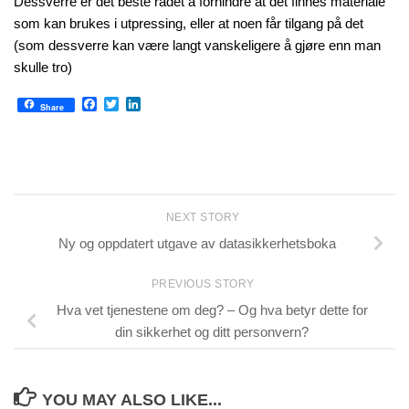
Dessverre er det beste rådet å forhindre at det finnes materiale
som kan brukes i utpressing, eller at noen får tilgang på det
(som dessverre kan være langt vanskeligere å gjøre enn man
skulle tro)
Facebook
Twitter
LinkedIn
Share
NEXT STORY
Ny og oppdatert utgave av datasikkerhetsboka
PREVIOUS STORY
Hva vet tjenestene om deg? – Og hva betyr dette for
din sikkerhet og ditt personvern?
YOU MAY ALSO LIKE...