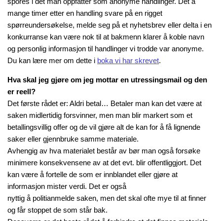
spores i det man oppfatter som anonyme handlinger. Det å
mange timer etter en handling svare på en rigget
spørreundersøkelse, melde seg på et nyhetsbrev eller delta i en
konkurranse kan være nok til at bakmenn klarer å koble navn
og personlig informasjon til handlinger vi trodde var anonyme.
Du kan lære mer om dette i
boka vi har skrevet
.
Hva skal jeg gjøre om jeg mottar en utressingsmail og den
er reell?
Det første rådet er: Aldri betal… Betaler man kan det være at
saken midlertidig forsvinner, men man blir markert som et
betallingsvillig offer og de vil gjøre alt de kan for å få lignende
saker eller gjennbruke samme materiale.
Avhengig av hva materialet består av bør man også forsøke
minimere konsekvensene av at det evt. blir offentliggjort. Det
kan være å fortelle de som er innblandet eller gjøre at
informasjon mister verdi. Det er også
nyttig å politianmelde saken, men det skal ofte mye til at finner
og får stoppet de som står bak.