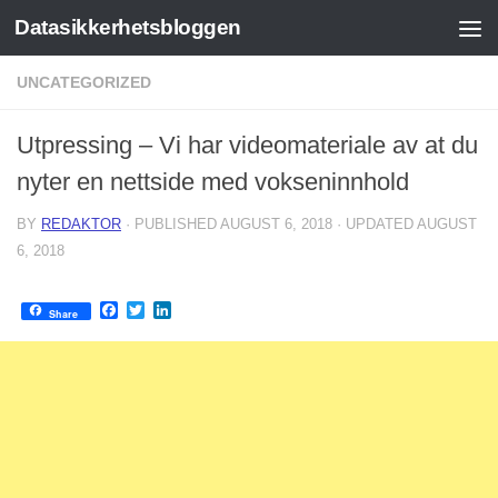
Datasikkerhetsbloggen
Skip to content
UNCATEGORIZED
Utpressing – Vi har videomateriale av at du
nyter en nettside med vokseninnhold
BY
REDAKTOR
· PUBLISHED
AUGUST 6, 2018
· UPDATED
AUGUST
6, 2018
Facebook
Twitter
LinkedIn
Share