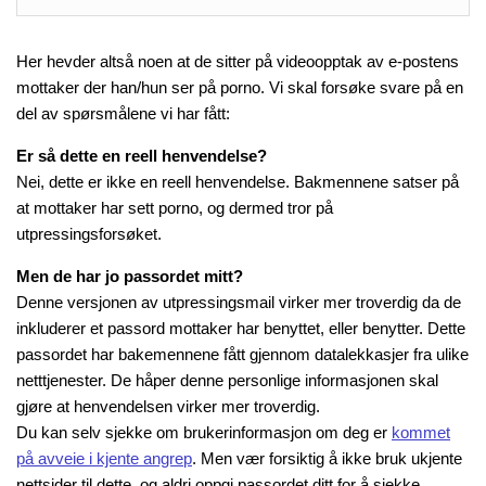
Her hevder altså noen at de sitter på videoopptak av e-postens
mottaker der han/hun ser på porno. Vi skal forsøke svare på en
del av spørsmålene vi har fått:
Er så dette en reell henvendelse?
Nei, dette er ikke en reell henvendelse. Bakmennene satser på
at mottaker har sett porno, og dermed tror på
utpressingsforsøket.
Men de har jo passordet mitt?
Denne versjonen av utpressingsmail virker mer troverdig da de
inkluderer et passord mottaker har benyttet, eller benytter. Dette
passordet har bakemennene fått gjennom datalekkasjer fra ulike
netttjenester. De håper denne personlige informasjonen skal
gjøre at henvendelsen virker mer troverdig.
Du kan selv sjekke om brukerinformasjon om deg er
kommet
på avveie i kjente angrep
. Men vær forsiktig å ikke bruk ukjente
nettsider til dette, og aldri oppgi passordet ditt for å sjekke…