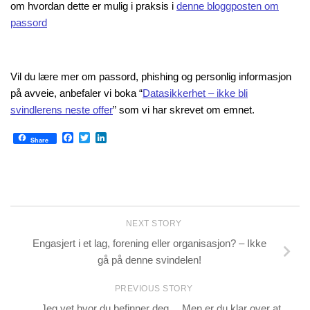
om hvordan dette er mulig i praksis i
denne bloggposten om
passord
Vil du lære mer om passord, phishing og personlig informasjon
på avveie, anbefaler vi boka “
Datasikkerhet – ikke bli
svindlerens neste offer
” som vi har skrevet om emnet.
Facebook
Twitter
LinkedIn
Share
NEXT STORY
Engasjert i et lag, forening eller organisasjon? – Ikke
gå på denne svindelen!
PREVIOUS STORY
Jeg vet hvor du befinner deg… Men er du klar over at