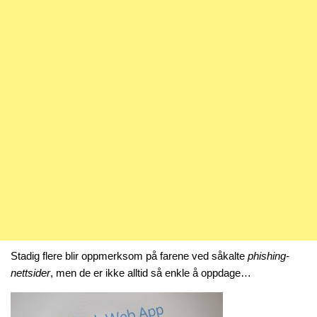
Stadig flere blir oppmerksom på farene ved såkalte
phishing-
nettsider
, men de er ikke alltid så enkle å oppdage…