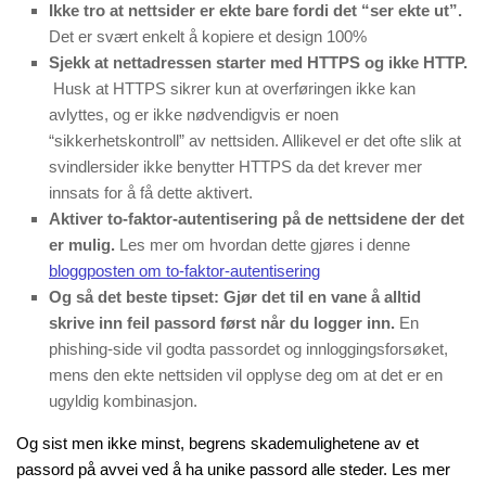
Ikke tro at nettsider er ekte bare fordi det “ser ekte ut”.
Det er svært enkelt å kopiere et design 100%
Sjekk at nettadressen starter med HTTPS og ikke HTTP.
Husk at HTTPS sikrer kun at overføringen ikke kan
avlyttes, og er ikke nødvendigvis er noen
“sikkerhetskontroll” av nettsiden. Allikevel er det ofte slik at
svindlersider ikke benytter HTTPS da det krever mer
innsats for å få dette aktivert.
Aktiver to-faktor-autentisering på de nettsidene der det
er mulig.
Les mer om hvordan dette gjøres i denne
bloggposten om to-faktor-autentisering
Og så det beste tipset: Gjør det til en vane å alltid
skrive inn feil passord først når du logger inn.
En
phishing-side vil godta passordet og innloggingsforsøket,
mens den ekte nettsiden vil opplyse deg om at det er en
ugyldig kombinasjon.
Og sist men ikke minst, begrens skademulighetene av et
passord på avvei ved å ha unike passord alle steder. Les mer