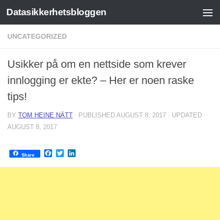
Datasikkerhetsbloggen
Skip to content
UNCATEGORIZED
Usikker på om en nettside som krever
innlogging er ekte? – Her er noen raske
tips!
BY
TOM HEINE NÄTT
· PUBLISHED
AUGUST 8, 2017
· UPDATED
AUGUST 8, 2017
Facebook
Twitter
LinkedIn
Share