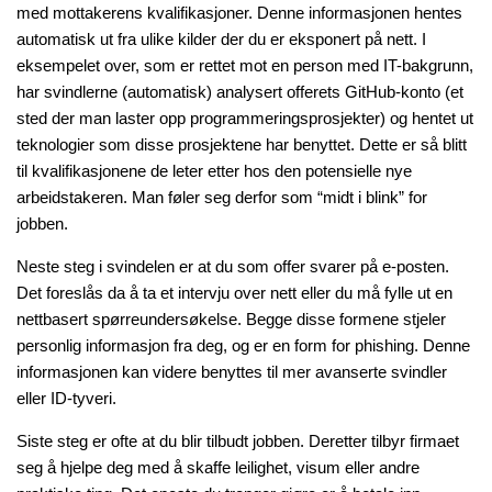
med mottakerens kvalifikasjoner. Denne informasjonen hentes
automatisk ut fra ulike kilder der du er eksponert på nett. I
eksempelet over, som er rettet mot en person med IT-bakgrunn,
har svindlerne (automatisk) analysert offerets GitHub-konto (et
sted der man laster opp programmeringsprosjekter) og hentet ut
teknologier som disse prosjektene har benyttet. Dette er så blitt
til kvalifikasjonene de leter etter hos den potensielle nye
arbeidstakeren. Man føler seg derfor som “midt i blink” for
jobben.
Neste steg i svindelen er at du som offer svarer på e-posten.
Det foreslås da å ta et intervju over nett eller du må fylle ut en
nettbasert spørreundersøkelse. Begge disse formene stjeler
personlig informasjon fra deg, og er en form for phishing. Denne
informasjonen kan videre benyttes til mer avanserte svindler
eller ID-tyveri.
Siste steg er ofte at du blir tilbudt jobben. Deretter tilbyr firmaet
seg å hjelpe deg med å skaffe leilighet, visum eller andre