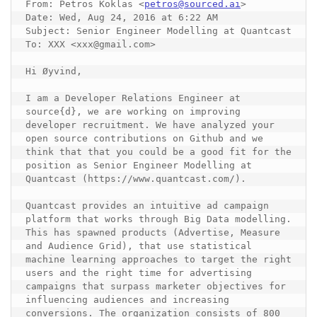
From: 
Petros Koklas
<
petros@sourced.ai
>
Date: Wed, Aug 24, 2016 at 6:22 AM

Subject: Senior Engineer Modelling at Quantcast

To: XXX <xxx@gmail.com>

Hi Øyvind,

I am a Developer Relations Engineer at 
source{d}, we are working on improving 
developer recruitment. We have analyzed your 
open source contributions on Github and we 
think that that you could be a good fit for the 
position as Senior Engineer Modelling at 
Quantcast (https://www.quantcast.com/).

Quantcast provides an intuitive ad campaign 
platform that works through Big Data modelling. 
This has spawned products (Advertise, Measure 
and Audience Grid), that use statistical 
machine learning approaches to target the right 
users and the right time for advertising 
campaigns that surpass marketer objectives for 
influencing audiences and increasing 
conversions. The organization consists of 800 