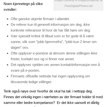
Image courtesy of imagerymajestic at
Noen kjennetegn på slike
FreeDigitalPhotos.net
svindler:
Ofte ganske ukjente firmaer i utlandet.
De referer kun til generell informasjon om deg, ikke
konkrete referanser til hvor de har fått høre om deg.
Vær spesielt kritisk til tilbud som er for gode til å være
sanne, slik som “jobb hjemmefra”, “jobb kun 2 timer om
dagen” osv.
Ofte opplyser e-postene at dersom denne stillingen ikke
frister, kontakt oss og vi finner noe annet.
Det opplyses sjelden om annen kontaktinformasjon enn å
svare på e-posten.
Firmaets offisielle nettside har ingen opplysning om
tilsvarende ledige stillinger.
Tenk også nøye over hvorfor de skal ha tak i nettopp deg.
Finnes det virkelig ingen i nærheten av der firmaet holder til med
samme eller bedre kompetanse? Er det ikke uansett et dårlig