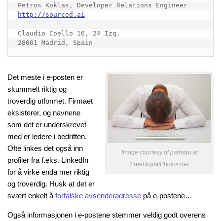
http://sourced.ai
Claudio Coello 16, 2º Izq.

28001 Madrid, Spain
Det meste i e-posten er
skummelt riktig og
troverdig utformet. Firmaet
eksisterer, og navnene
som det er underskrevet
med er ledere i bedriften.
Ofte linkes det også inn
Image courtesy of patrisyu at
profiler fra f.eks. LinkedIn
FreeDigitalPhotos.net
for å virke enda mer riktig
og troverdig. Husk at det er
svært enkelt å
forfalske avsenderadresse
på e-postene…
Også informasjonen i e-postene stemmer veldig godt overens