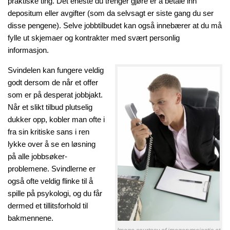
praktiske ting. Det eneste du trenger gjøre er å betale inn
depositum eller avgifter (som da selvsagt er siste gang du ser
disse pengene). Selve jobbtilbudet kan også innebærer at du må
fylle ut skjemaer og kontrakter med svært personlig
informasjon.
Svindelen kan fungere veldig
godt dersom de når et offer
som er på desperat jobbjakt.
Når et slikt tilbud plutselig
dukker opp, kobler man ofte i
fra sin kritiske sans i ren
lykke over å se en løsning
på alle jobbsøker-
problemene. Svindlerne er
også ofte veldig flinke til å
spille på psykologi, og du får
dermed et tillitsforhold til
bakmennene.