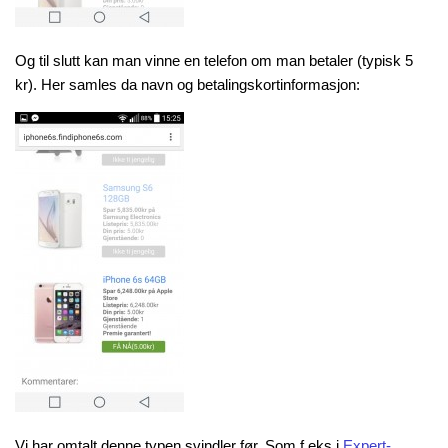
Og til slutt kan man vinne en telefon om man betaler (typisk 5
kr). Her samles da navn og betalingskortinformasjon:
Vi har omtalt denne typen svindler før. Som f.eks i
Expert-