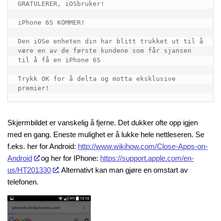
GRATULERER, iOSbruker!

iPhone 6S KOMMER!

Den iOSe enheten din har blitt trukket ut til å 
være en av de første kundene som får sjansen 
til å få en iPhone 6S

Trykk OK for å delta og motta eksklusive 
premier!
Skjermbildet er vanskelig å fjerne. Det dukker ofte opp igjen
med en gang. Eneste mulighet er å lukke hele nettleseren. Se
f.eks. her for Android:
http://www.wikihow.com/Close-Apps-on-
Android
og her for IPhone:
https://support.apple.com/en-
us/HT201330
. Alternativt kan man gjøre en omstart av
telefonen.