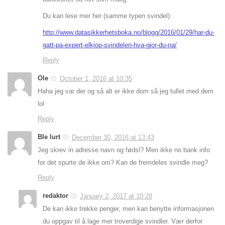
Du kan lese mer her (samme typen svindel):
http://www.datasikkerhetsboka.no/blogg/2016/01/29/har-du-
gatt-pa-expert-elkjop-svindelen-hva-gjor-du-na/
Reply
Ole
October 1, 2016 at 10:35
Haha jeg var der og så alt er ikke dom så jeg tullet med dem
lol
Reply
Ble lurt
December 30, 2016 at 13:43
Jeg skrev in adresse navn og fødsl? Men ikke no bank info
for det spurte de ikke om? Kan de fremdeles svindle meg?
Reply
redaktor
January 2, 2017 at 10:28
De kan ikke trekke penger, men kan benytte informasjonen
du oppgav til å lage mer troverdige svindler. Vær derfor