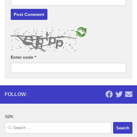
Enter code
*
FOLLOW:
SØK
Search
for: