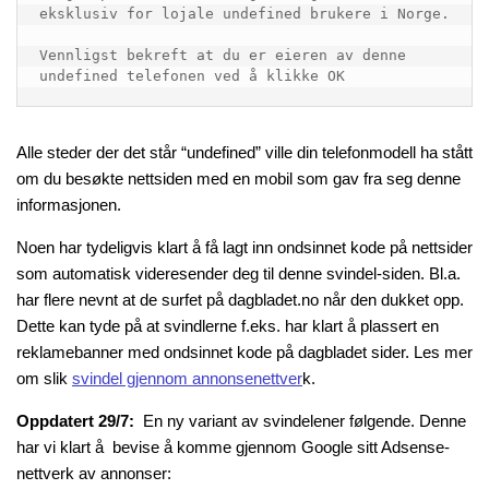
eksklusiv for lojale undefined brukere i Norge.

Vennligst bekreft at du er eieren av denne 
undefined telefonen ved å klikke OK
Alle steder der det står “undefined” ville din telefonmodell ha stått
om du besøkte nettsiden med en mobil som gav fra seg denne
informasjonen.
Noen har tydeligvis klart å få lagt inn ondsinnet kode på nettsider
som automatisk videresender deg til denne svindel-siden. Bl.a.
har flere nevnt at de surfet på dagbladet.no når den dukket opp.
Dette kan tyde på at svindlerne f.eks. har klart å plassert en
reklamebanner med ondsinnet kode på dagbladet sider. Les mer
om slik
svindel gjennom annonsenettver
k.
Oppdatert 29/7:
En ny variant av svindelener følgende. Denne
har vi klart å bevise å komme gjennom Google sitt Adsense-
nettverk av annonser: