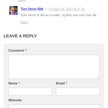
Reply
Tom Heine Nätt
October 19, 2017 at 07:41
Som nevnt er det en svindel, og ikke noe som man får.
Reply
LEAVE A REPLY
Comment
*
Name
*
Email
*
Website