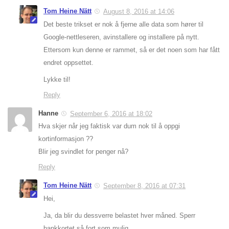
Tom Heine Nätt
August 8, 2016 at 14:06
Det beste trikset er nok å fjerne alle data som hører til
Google-nettleseren, avinstallere og installere på nytt.
Ettersom kun denne er rammet, så er det noen som har fått
endret oppsettet.
Lykke til!
Reply
Hanne
September 6, 2016 at 18:02
Hva skjer når jeg faktisk var dum nok til å oppgi
kortinformasjon ??
Blir jeg svindlet for penger nå?
Reply
Tom Heine Nätt
September 8, 2016 at 07:31
Hei,
Ja, da blir du dessverre belastet hver måned. Sperr
bankkortet så fort som mulig.