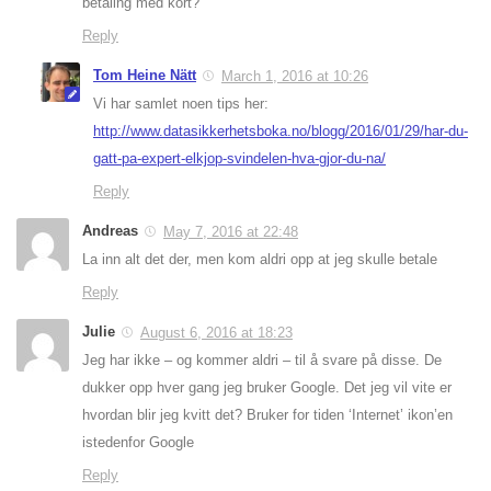
betaling med kort?
Reply
Tom Heine Nätt
March 1, 2016 at 10:26
Vi har samlet noen tips her:
http://www.datasikkerhetsboka.no/blogg/2016/01/29/har-du-
gatt-pa-expert-elkjop-svindelen-hva-gjor-du-na/
Reply
Andreas
May 7, 2016 at 22:48
La inn alt det der, men kom aldri opp at jeg skulle betale
Reply
Julie
August 6, 2016 at 18:23
Jeg har ikke – og kommer aldri – til å svare på disse. De
dukker opp hver gang jeg bruker Google. Det jeg vil vite er
hvordan blir jeg kvitt det? Bruker for tiden ‘Internet’ ikon’en
istedenfor Google
Reply