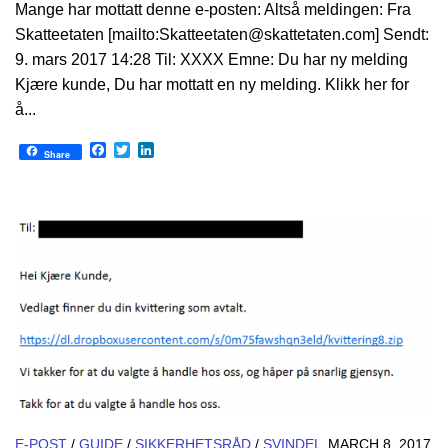
Mange har mottatt denne e-posten: Altså meldingen: Fra
Skatteetaten [mailto:Skatteetaten@skattetaten.com] Sendt:
9. mars 2017 14:28 Til: XXXX Emne: Du har ny melding
Kjære kunde, Du har mottatt en ny melding. Klikk her for
å...
Facebook
Twitter
LinkedIn
Share
E-POST
/
GUIDE
/
SIKKERHETSRÅD
/
SVINDEL
MARCH 8, 2017