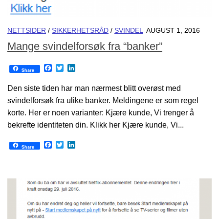
NETTSIDER
/
SIKKERHETSRÅD
/
SVINDEL
AUGUST 1, 2016
Mange svindelforsøk fra “banker”
Facebook
Twitter
LinkedIn
Share
Den siste tiden har man nærmest blitt overøst med
svindelforsøk fra ulike banker. Meldingene er som regel
korte. Her er noen varianter: Kjære kunde, Vi trenger å
bekrefte identiteten din. Klikk her Kjære kunde, Vi...
Facebook
Twitter
LinkedIn
Share