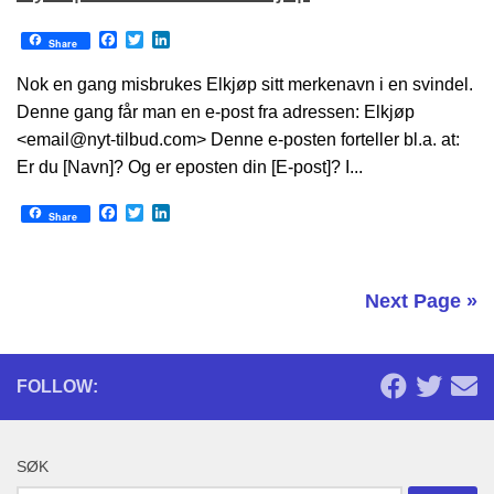
Facebook
Twitter
LinkedIn
Share
Nok en gang misbrukes Elkjøp sitt merkenavn i en svindel.
Denne gang får man en e-post fra adressen: Elkjøp
<email@nyt-tilbud.com> Denne e-posten forteller bl.a. at:
Er du [Navn]? Og er eposten din [E-post]? I...
Facebook
Twitter
LinkedIn
Share
Next Page »
FOLLOW:
SØK