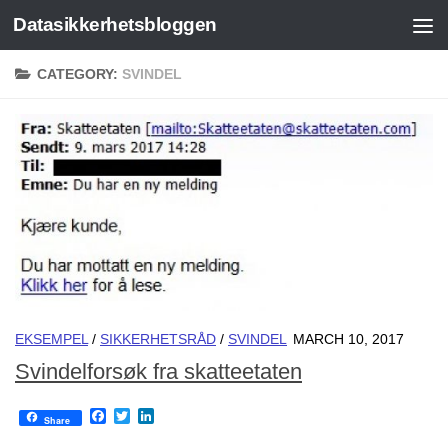
Datasikkerhetsbloggen
Skip to content
CATEGORY:
SVINDEL
EKSEMPEL
/
SIKKERHETSRÅD
/
SVINDEL
MARCH 10, 2017
Svindelforsøk fra skatteetaten
Facebook
Twitter
LinkedIn
Share