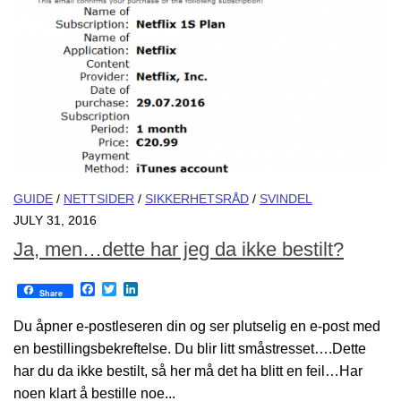
GUIDE
/
NETTSIDER
/
SIKKERHETSRÅD
/
SVINDEL
JULY 31, 2016
Ja, men…dette har jeg da ikke bestilt?
Facebook
Twitter
LinkedIn
Share
Du åpner e-postleseren din og ser plutselig en e-post med
en bestillingsbekreftelse. Du blir litt småstresset….Dette
har du da ikke bestilt, så her må det ha blitt en feil…Har
noen klart å bestille noe...