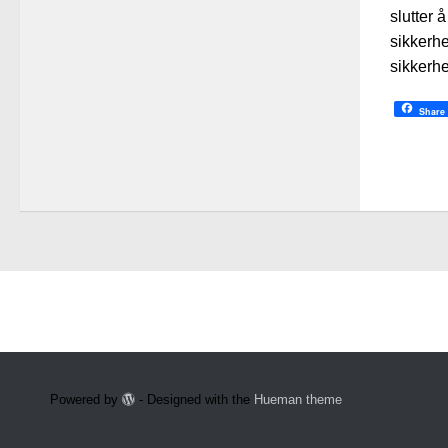
slutter 
sikkerhe
sikkerhe
Share
Powered by
- Designed with the
Hueman theme