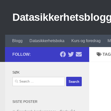
Skip to content
Datasikkerhetsblog
Blogg
Datasikkerhetsboka
Kurs og foredrag
M
FOLLOW:
TAG
SØK
Search
for:
SISTE POSTER