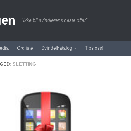
gen
"Ikke bli svindlerens neste offer"
edia
Ordliste
Svindelkatalog
Tips oss!
GED:
SLETTING