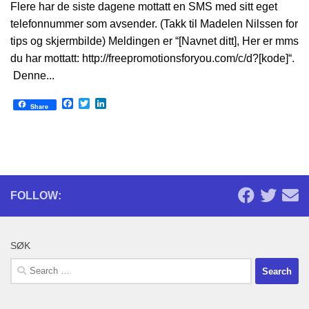
Flere har de siste dagene mottatt en SMS med sitt eget
telefonnummer som avsender. (Takk til Madelen Nilssen for
tips og skjermbilde) Meldingen er “[Navnet ditt], Her er mms
du har mottatt: http://freepromotionsforyou.com/c/d?[kode]“.
Denne...
Facebook
Twitter
LinkedIn
Share
FOLLOW:
SØK
Search
for: