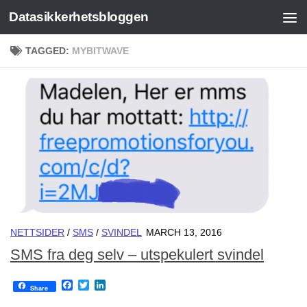
Datasikkerhetsbloggen
Skip to content
TAGGED:
MYBITWAVE
NETTSIDER
/
SMS
/
SVINDEL
MARCH 13, 2016
SMS fra deg selv – utspekulert svindel
Facebook
Twitter
LinkedIn
Share