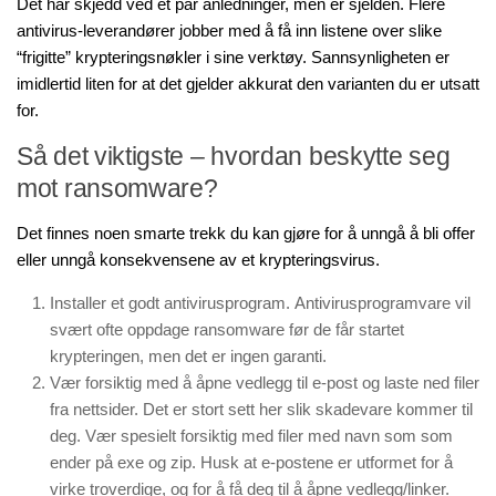
Det har skjedd ved et par anledninger, men er sjelden. Flere
antivirus-leverandører jobber med å få inn listene over slike
“frigitte” krypteringsnøkler i sine verktøy. Sannsynligheten er
imidlertid liten for at det gjelder akkurat den varianten du er utsatt
for.
Så det viktigste – hvordan beskytte seg
mot ransomware?
Det finnes noen smarte trekk du kan gjøre for å unngå å bli offer
eller unngå konsekvensene av et krypteringsvirus.
Installer et godt antivirusprogram. Antivirusprogramvare vil
svært ofte oppdage ransomware før de får startet
krypteringen, men det er ingen garanti.
Vær forsiktig med å åpne vedlegg til e-post og laste ned filer
fra nettsider. Det er stort sett her slik skadevare kommer til
deg. Vær spesielt forsiktig med filer med navn som som
ender på exe og zip. Husk at e-postene er utformet for å
virke troverdige, og for å få deg til å åpne vedlegg/linker.