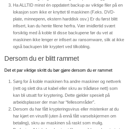
Ha ALLTID minst én oppdatert backup av viktige filer på en
lokasjon som ikke er knyttet til maskinen (F.eks. DVD-
plate, minnepenn, ekstern harddisk osv.) Er du først blitt
infisert, kan du hente filene herfra. Vær imidlertid svært
forsiktig med å koble til disse backupene før du vet at
maskinen ikke lenger er infisert av ransomware, slik at ikke
også backupen blir kryptert ved tilkobling.
Dersom du er blitt rammet
Det et par viktige skritt du bør gjøre dersom du er rammet
Sørg for å koble maskinen fra andre maskiner og nettverk
(rett og slett dra ut kabel eller skru av trådløse nett) som
kan bli utsatt for kryptering. Dette gjelder spesielt på
arbeidsplasser der man har “fellesområder”.
Dersom du har fått krypteringsvirus eller mistenker at du
har kjørt en virusfil (uten å ennå fått varselskjermen om
betaling), skru av maskinen så raskt som mulig.