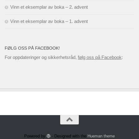
Vinn et eksemplar av boka – 2. advent
Vinn et eksemplar av boka – 1. advent
FØLG OSS PÅ FACEBOOK!
For oppdateringer og sikkerhetsråd,
følg oss på Facebook
:
Powered by
- Designed with the
Hueman theme