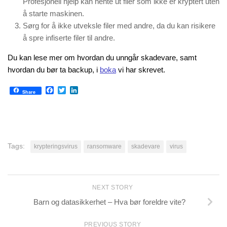
Profesjonell hjelp kan hente ut filer som ikke er kryptert uten
å starte maskinen.
Sørg for å ikke utveksle filer med andre, da du kan risikere
å spre infiserte filer til andre.
Du kan lese mer om hvordan du unngår skadevare, samt
hvordan du bør ta backup, i
boka
vi har skrevet.
Facebook
Twitter
LinkedIn
Share
Tags:
krypteringsvirus
ransomware
skadevare
virus
NEXT STORY
Barn og datasikkerhet – Hva bør foreldre vite?
PREVIOUS STORY