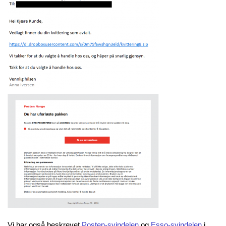
Vi har også beskrevet
Posten-svindelen
og
Esso-svindelen
i