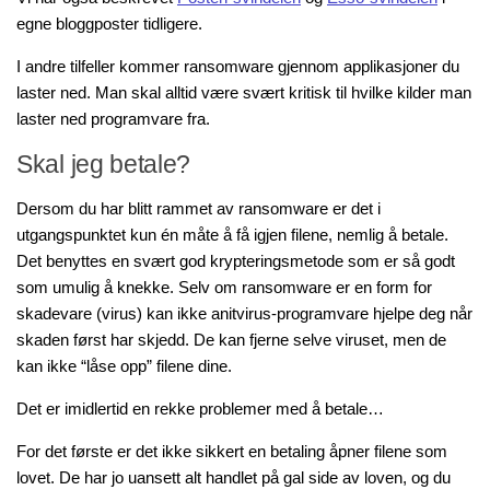
egne bloggposter tidligere.
I andre tilfeller kommer ransomware gjennom applikasjoner du
laster ned. Man skal alltid være svært kritisk til hvilke kilder man
laster ned programvare fra.
Skal jeg betale?
Dersom du har blitt rammet av ransomware er det i
utgangspunktet kun én måte å få igjen filene, nemlig å betale.
Det benyttes en svært god krypteringsmetode som er så godt
som umulig å knekke. Selv om ransomware er en form for
skadevare (virus) kan ikke anitvirus-programvare hjelpe deg når
skaden først har skjedd. De kan fjerne selve viruset, men de
kan ikke “låse opp” filene dine.
Det er imidlertid en rekke problemer med å betale…
For det første er det ikke sikkert en betaling åpner filene som
lovet. De har jo uansett alt handlet på gal side av loven, og du