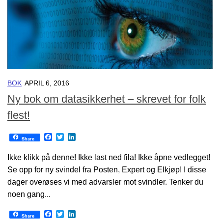
BOK
APRIL 6, 2016
Ny bok om datasikkerhet – skrevet for folk
flest!
Facebook
Twitter
LinkedIn
Share
Ikke klikk på denne! Ikke last ned fila! Ikke åpne vedlegget!
Se opp for ny svindel fra Posten, Expert og Elkjøp! I disse
dager overøses vi med advarsler mot svindler. Tenker du
noen gang...
Facebook
Twitter
LinkedIn
Share