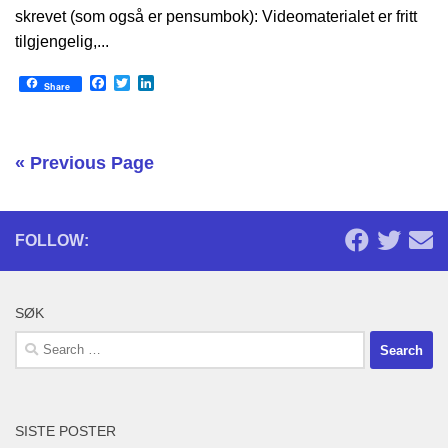
skrevet (som også er pensumbok): Videomaterialet er fritt
tilgjengelig,...
Facebook
Twitter
LinkedIn
Share
« Previous Page
FOLLOW:
SØK
Search
for:
SISTE POSTER