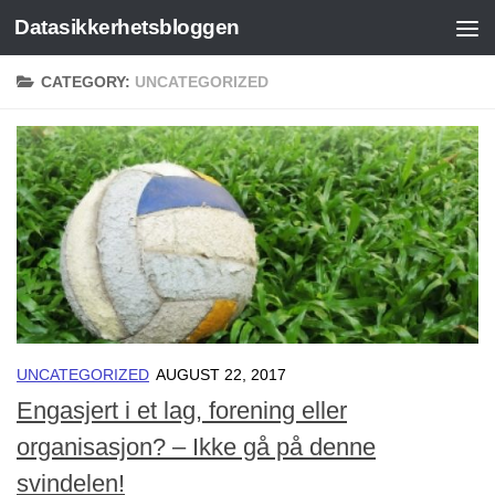
Datasikkerhetsbloggen
Skip to content
CATEGORY:
UNCATEGORIZED
UNCATEGORIZED
AUGUST 22, 2017
Engasjert i et lag, forening eller
organisasjon? – Ikke gå på denne
svindelen!